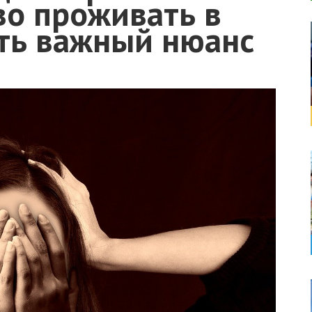
во проживать в
сть важный нюанс