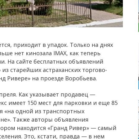
тся, приходит в упадок. Только на днях
льше нет кинозала IMAX, как теперь
ли. На сайте бесплатных объявлений
 из старейших астраханских торгово-
нд Ривере» на проезде Воробьева.
преля. Как указывает продавец —
с имеет 150 мест для парковки и еще 85
ся «на одной из транспортных
оне». Также авторы объявления
отором находится «Гранд Ривер» — самый
еления. Это, кстати, правда — в нем