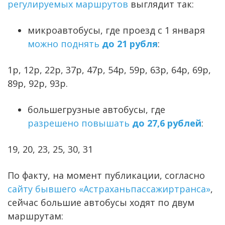
регулируемых маршрутов
выглядит так:
микроавтобусы, где проезд с 1 января
можно поднять
до 21 рубля
:
1р, 12р, 22р, 37р, 47р, 54р, 59р, 63р, 64р, 69р,
89р, 92р, 93р.
большегрузные автобусы, где
разрешено повышать
до 27,6 рублей
:
19, 20, 23, 25, 30, 31
По факту, на момент публикации, согласно
сайту бывшего «Астраханьпассажиртранса»
,
сейчас большие автобусы ходят по двум
маршрутам: