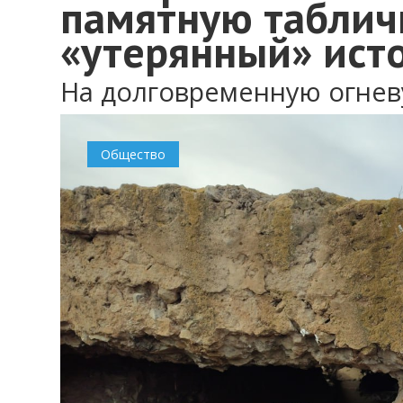
памятную таблич
«утерянный» ист
На долговременную огнев
Общество