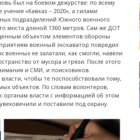
вновь был на боевом дежурстве: по всему
чения «Кавказ – 2020», а силами
рных подразделений Южного военного
го моста длиной 1360 метров. Сам же ДОТ
ноценным объектом элементов обороны
оприятиям военный экскаватор повредил
х военных ее залатали, как смогли, навели
странство от мусора и грязи. После этого
нимания и СМИ, и поисковиков.
власти, чтобы те поспособствовали тому,
мых объектов. По словам волонтеров,
к органам власти с информацией об этом
увековечили и поставили под охрану.