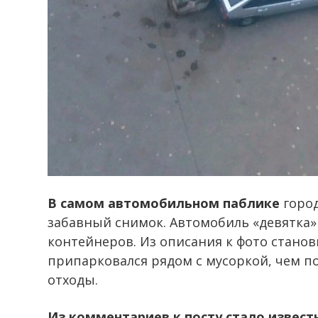
В самом автомобильном паблике
горо
забавный снимок. Автомобиль «девятка» 
контейнеров. Из описания к фото стано
припарковался рядом с мусоркой, чем п
отходы.
Из комментариев к посту стало извест