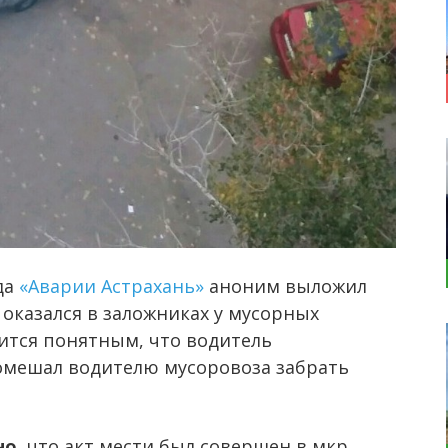
да
«Аварии Астрахань»
аноним выложил
оказался в заложниках у мусорных
вится понятным, что водитель
омешал водителю мусоровоза забрать
но,
что акт мести был совершен в мкр.