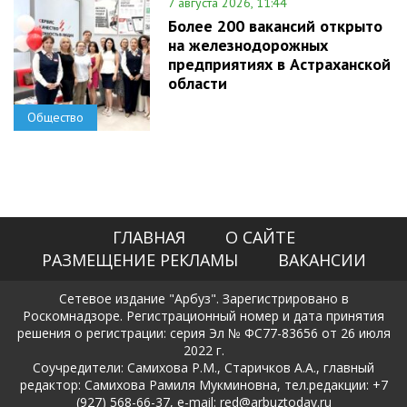
7 августа 2026, 11:44
Более 200 вакансий открыто
на железнодорожных
предприятиях в Астраханской
области
Общество
ГЛАВНАЯ
О САЙТЕ
РАЗМЕЩЕНИЕ РЕКЛАМЫ
ВАКАНСИИ
Сетевое издание "Арбуз". Зарегистрировано в
Роскомнадзоре. Регистрационный номер и дата принятия
решения о регистрации: серия Эл № ФС77-83656 от 26 июля
2022 г.
Соучредители: Самихова Р.М., Старичков А.А., главный
редактор: Самихова Рамиля Мукминовна, тел.редакции: +7
(927) 568-66-37, e-mail: red@arbuztoday.ru