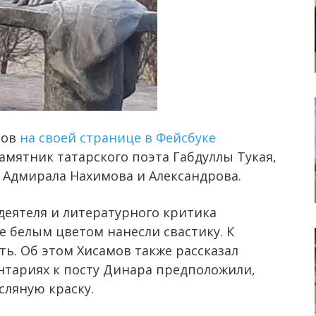
мов
на своей странице в Фейсбуке
амятник татарского поэта Габдуллы Тукая,
 Адмирала Нахимова и Александрова.
еятеля и литературного критика
е белым цветом нанесли свастику. К
ь. Об этом Хисамов также рассказал
нтариях к посту Динара предположили,
сляную краску.