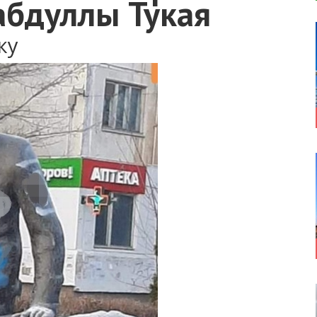
абдуллы Тукая
ку