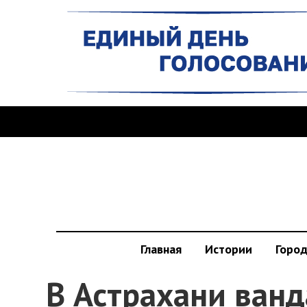
Главная
Истории
Горо
В Астрахани ван