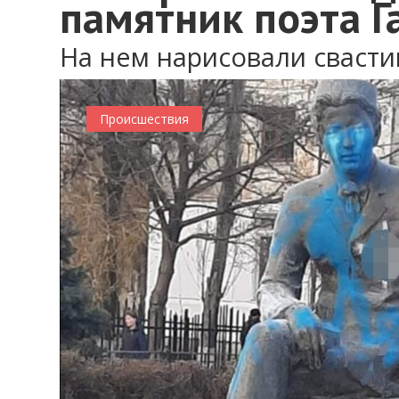
памятник поэта Г
На нем нарисовали свасти
Происшествия