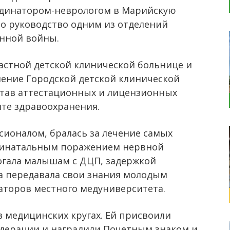
рдинатором-неврологом в Марийскую
ло руководство одним из отделений
енной войны.
ластной детской клинической больнице и
ление Городской детской клинической
остав аттестационных и лицензионных
те здравоохранения.
ионалом, бралась за лечение самых
еринатальным поражением нервной
огала малышам с ДЦП, задержкой
ка передавала свои знания молодым
аторов местного медуниверситета.
 медицинских кругах. Ей присвоили
едерации и наградили Почетным знаком и