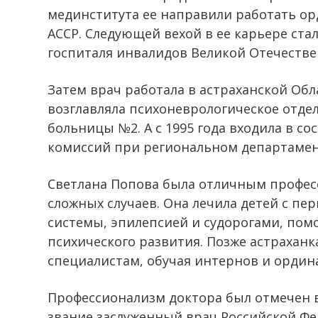
мединститута ее направили работать о
АССР. Следующей вехой в ее карьере ста
госпиталя инвалидов Великой Отечеств
Затем врач работала в астраханской Об
возглавляла психоневрологическое отде
больницы №2. А с 1995 года входила в с
комиссий при региональном департамен
Светлана Попова была отличным професс
сложных случаев. Она лечила детей с п
системы, эпилепсией и судорогами, пом
психического развития. Позже астрахан
специалистам, обучая интернов и ордин
Профессионализм доктора был отмечен в
звание заслуженный врач Российской Ф