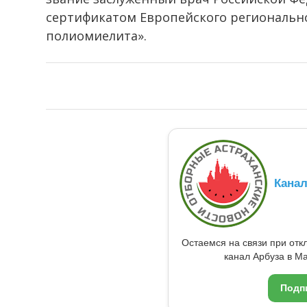
сертификатом Европейского регионально
полиомиелита».
Кана
Остаемся на связи при от
канал Арбуза в Ma
Подп