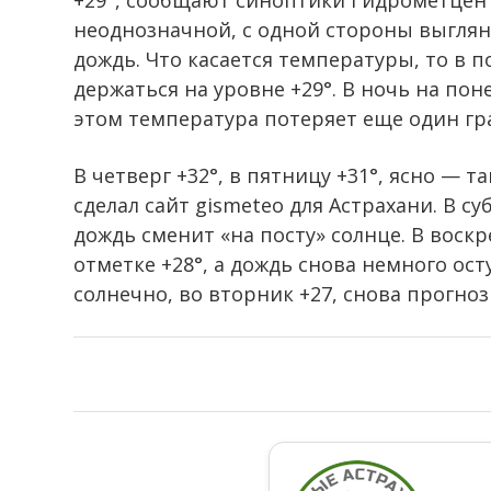
+29°, сообщают синоптики Гидрометцент
неоднозначной, с одной стороны выглян
дождь. Что касается температуры, то в 
держаться на уровне +29°. В ночь на пон
этом температура потеряет еще один гра
В четверг +32°, в пятницу +31°, ясно — 
сделал сайт gismeteo для Астрахани. В су
дождь сменит «на посту» солнце. В воск
отметке +28°, а дождь снова немного ост
солнечно, во вторник +27, снова прогно