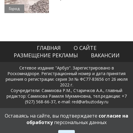
Город
ГЛАВНАЯ
О САЙТЕ
РАЗМЕЩЕНИЕ РЕКЛАМЫ
ВАКАНСИИ
Сетевое издание "Арбуз". Зарегистрировано в
Роскомнадзоре. Регистрационный номер и дата принятия
решения о регистрации: серия Эл № ФС77-83656 от 26 июля
2022 г.
Соучредители: Самихова Р.М., Старичков А.А., главный
редактор: Самихова Рамиля Мукминовна, тел.редакции: +7
(927) 568-66-37, e-mail: red@arbuztoday.ru
Политика в отношении обработки и защиты персональных
Оставаясь на сайте, вы подтверждаете
согласие на
данных
обработку
персональных данных
18+