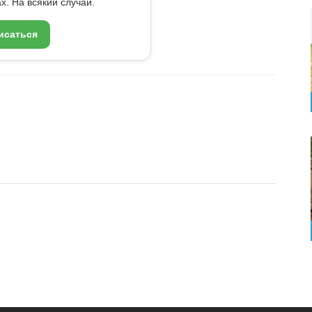
x. На всякий случай.
исаться