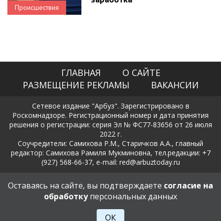
Происшествия
ГЛАВНАЯ
О САЙТЕ
РАЗМЕЩЕНИЕ РЕКЛАМЫ
ВАКАНСИИ
Сетевое издание "Арбуз". Зарегистрировано в
Роскомнадзоре. Регистрационный номер и дата принятия
решения о регистрации: серия Эл № ФС77-83656 от 26 июля
2022 г.
Соучредители: Самихова Р.М., Старичков А.А., главный
редактор: Самихова Рамиля Мукминовна, тел.редакции: +7
(927) 568-66-37, e-mail: red@arbuztoday.ru
Политика в отношении обработки и защиты персональных
Оставаясь на сайте, вы подтверждаете
согласие на
данных
обработку
персональных данных
18+
ОК