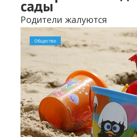
сады
Родители жалуются
0
Общество