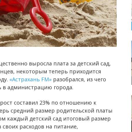
щественно выросла плата за детский сад,
анцев, некоторым теперь приходится
оду.
«Астрахань FM»
разобрался, из чего
ь в администрацию города.
рост составил 23% по отношению к
перь средний размер родительской платы
этом каждый детский сад итоговый размер
з своих расходов на питание,