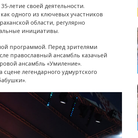
 35-летие своей деятельности.
как одного из ключевых участников
раханской области, регулярно
иальные инициативы.
ой программой. Перед зрителями
исле православный ансамбль казачьей
оровой ансамбль «Умиление».
а сцене легендарного удмуртского
бабушки».