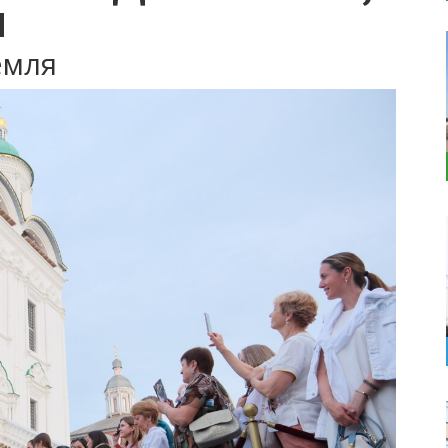
и
емля