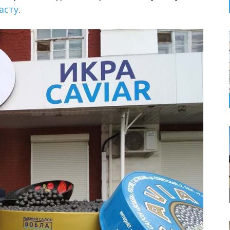
асту
.