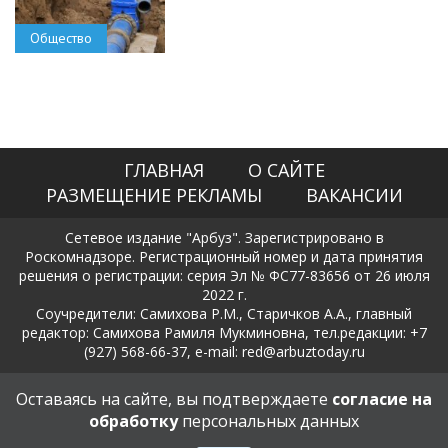
Общество
ГЛАВНАЯ
О САЙТЕ
РАЗМЕЩЕНИЕ РЕКЛАМЫ
ВАКАНСИИ
Сетевое издание "Арбуз". Зарегистрировано в
Роскомнадзоре. Регистрационный номер и дата принятия
решения о регистрации: серия Эл № ФС77-83656 от 26 июля
2022 г.
Соучредители: Самихова Р.М., Старичков А.А., главный
редактор: Самихова Рамиля Мукминовна, тел.редакции: +7
(927) 568-66-37, e-mail: red@arbuztoday.ru
Политика в отношении обработки и защиты персональных
Оставаясь на сайте, вы подтверждаете
согласие на
данных
обработку
персональных данных
18+