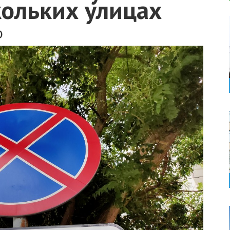
кольких улицах
о