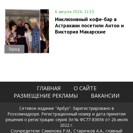
6 августа 2026, 12:25
Инклюзивный кофе-бар в
Астрахани посетили Антон и
Виктория Макарские
Город
ГЛАВНАЯ
О САЙТЕ
РАЗМЕЩЕНИЕ РЕКЛАМЫ
ВАКАНСИИ
Сетевое издание "Арбуз". Зарегистрировано в
Роскомнадзоре. Регистрационный номер и дата принятия
решения о регистрации: серия Эл № ФС77-83656 от 26 июля
2022 г.
Соучредители: Самихова Р.М., Старичков А.А., главный