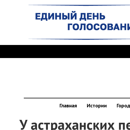
Главная
Истории
Горо
У астраханских п