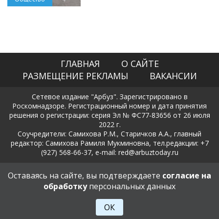
ГЛАВНАЯ
О САЙТЕ
РАЗМЕЩЕНИЕ РЕКЛАМЫ
ВАКАНСИИ
Сетевое издание "Арбуз". Зарегистрировано в
Роскомнадзоре. Регистрационный номер и дата принятия
решения о регистрации: серия Эл № ФС77-83656 от 26 июля
2022 г.
Соучредители: Самихова Р.М., Старичков А.А., главный
редактор: Самихова Рамиля Мукминовна, тел.редакции: +7
(927) 568-66-37, e-mail: red@arbuztoday.ru
Политика в отношении обработки и защиты персональных
Оставаясь на сайте, вы подтверждаете
согласие на
данных
обработку
персональных данных
18+
ОК