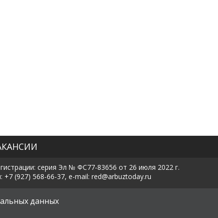
АКАНСИИ
истрации: серия Эл № ФС77-83656 от 26 июля 2022 г.
7 (927) 568-66-37, e-mail: red@arbuztoday.ru
х
альных данных