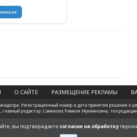
исаться
Я
О САЙТЕ
РАЗМЕЩЕНИЕ РЕКЛАМЫ
В
мнадзоре. Регистрационный номер и дата принятия решения о рег
, главный редактор: Самихова Рамиля Мукминовна, тел.редакции: +
Политика в отношении обработки и защиты персональных данны
сайте, вы подтверждаете
согласие на обработку
персон
18+