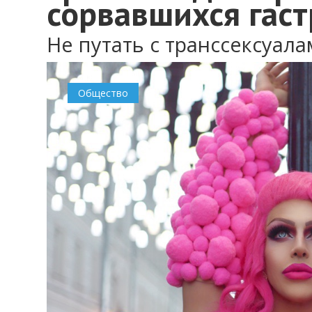
сорвавшихся гаст
Не путать с транссексуал
Общество