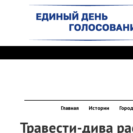
Главная
Истории
Горо
Травести-дива ра