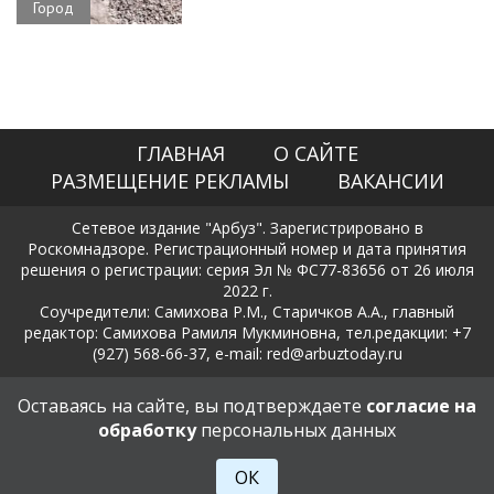
Город
ГЛАВНАЯ
О САЙТЕ
РАЗМЕЩЕНИЕ РЕКЛАМЫ
ВАКАНСИИ
Сетевое издание "Арбуз". Зарегистрировано в
Роскомнадзоре. Регистрационный номер и дата принятия
решения о регистрации: серия Эл № ФС77-83656 от 26 июля
2022 г.
Соучредители: Самихова Р.М., Старичков А.А., главный
редактор: Самихова Рамиля Мукминовна, тел.редакции: +7
(927) 568-66-37, e-mail: red@arbuztoday.ru
Политика в отношении обработки и защиты персональных
Оставаясь на сайте, вы подтверждаете
согласие на
данных
обработку
персональных данных
18+
ОК