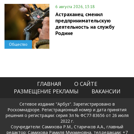
6 августа 2026, 13:18
Астраханец сменил
предпринимательскую
деятельность на службу
Родине
Общество
ГЛАВНАЯ
О САЙТЕ
РАЗМЕЩЕНИЕ РЕКЛАМЫ
ВАКАНСИИ
Сетевое издание "Арбуз". Зарегистрировано в
Роскомнадзоре. Регистрационный номер и дата принятия
решения о регистрации: серия Эл № ФС77-83656 от 26 июля
2022 г.
Соучредители: Самихова Р.М., Старичков А.А., главный
редактор: Самихова Рамиля Мукминовна, тел.редакции: +7