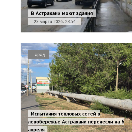
В Астрахани моют здания
23 марта 2026, 23:54
Город
Испытания тепловых сетей в
левобережье Астрахани перенесли на 6
апреля