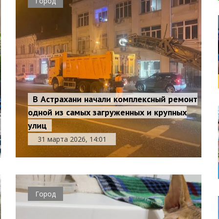
Город
В Астрахани начали комплексный ремонт
одной из самых загруженных и крупных
улиц
31 марта 2026, 14:01
Город