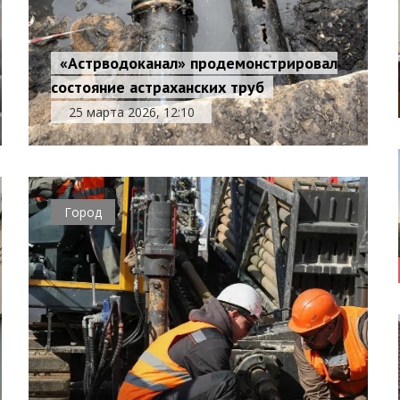
«Астрводоканал» продемонстрировал
состояние астраханских труб
25 марта 2026, 12:10
Город