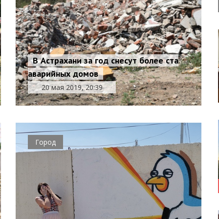
В Астрахани за год снесут более ста
аварийных домов
20 мая 2019, 20:39
Город