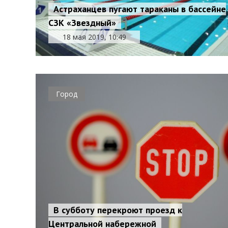
Астраханцев пугают тараканы в бассейне
СЗК «Звездный»
18 мая 2019, 10:49
Город
В субботу перекроют проезд к
Центральной набережной