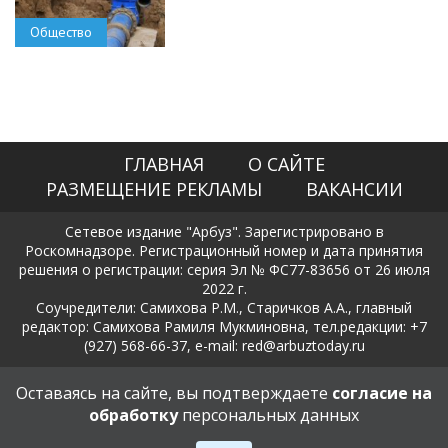
Общество
ГЛАВНАЯ
О САЙТЕ
РАЗМЕЩЕНИЕ РЕКЛАМЫ
ВАКАНСИИ
Сетевое издание "Арбуз". Зарегистрировано в
Роскомнадзоре. Регистрационный номер и дата принятия
решения о регистрации: серия Эл № ФС77-83656 от 26 июля
2022 г.
Соучредители: Самихова Р.М., Старичков А.А., главный
редактор: Самихова Рамиля Мукминовна, тел.редакции: +7
(927) 568-66-37, e-mail: red@arbuztoday.ru
Политика в отношении обработки и защиты персональных
Оставаясь на сайте, вы подтверждаете
согласие на
данных
обработку
персональных данных
18+