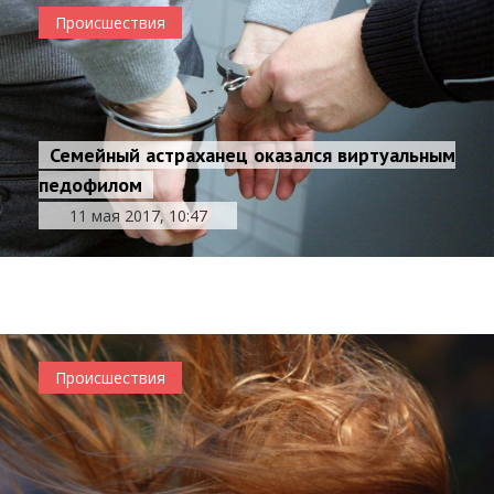
Происшествия
Семейный астраханец оказался виртуальным
педофилом
11 мая 2017, 10:47
Астраханца осудят за вербовку террористов
11 мая 2017, 09:09
Происшествия
Происшествия