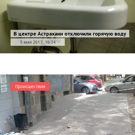
В центре Астрахани отключили горячую воду
В Астрахани грузовик с коровами снес газовую
5 мая 2017, 16:34
трубу у поста ДПС
5 мая 2017, 13:55
Происшествия
Происшествия