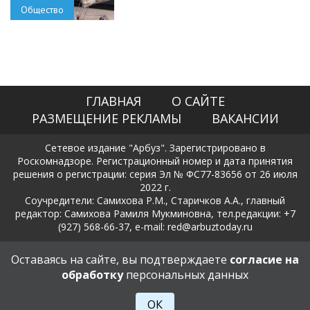
Общество
ГЛАВНАЯ
О САЙТЕ
РАЗМЕЩЕНИЕ РЕКЛАМЫ
ВАКАНСИИ
Сетевое издание "Арбуз". Зарегистрировано в
Роскомнадзоре. Регистрационный номер и дата принятия
решения о регистрации: серия Эл № ФС77-83656 от 26 июля
2022 г.
Соучредители: Самихова Р.М., Старичков А.А., главный
редактор: Самихова Рамиля Мукминовна, тел.редакции: +7
(927) 568-66-37, e-mail: red@arbuztoday.ru
Политика в отношении обработки и защиты персональных
Оставаясь на сайте, вы подтверждаете
согласие на
данных
обработку
персональных данных
18+
ОК