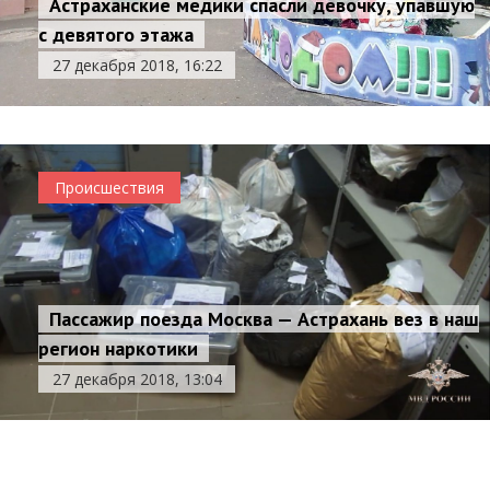
Астраханские медики спасли девочку, упавшую
с девятого этажа
27 декабря 2018, 16:22
Происшествия
Пассажир поезда Москва — Астрахань вез в наш
регион наркотики
Этнические преступные группировки два года
27 декабря 2018, 13:04
обманывали банки в Астраханской области
27 декабря 2018, 12:54
Происшествия