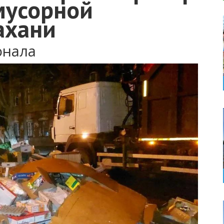
мусорной
ахани
онала