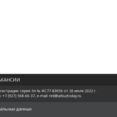
АКАНСИИ
истрации: серия Эл № ФС77-83656 от 26 июля 2022 г.
7 (927) 568-66-37, e-mail: red@arbuztoday.ru
х
альных данных