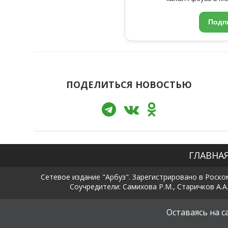
Подп
ПОДЕЛИТЬСЯ НОВОСТЬЮ
ГЛАВНА
Сетевое издание "Арбуз". Зарегистрировано в Роско
Соучредители: Самихова Р.М., Старичков А.А.
Оставаясь на 