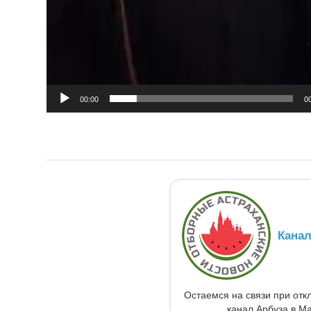
00:00
0
Кана
Остаемся на связи при от
канал Арбуза в Ma