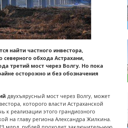
ся найти частного инвестора,
 северного обхода Астрахани,
да третий мост через Волгу. Но пока
крайне осторожно и без обозначения
ий
двухъярусный мост через Волгу, может
естора, которого власти Астраханской
чь к реализации этого грандиозного
кой на главу региона Александра Жилкина.
23 млрд. рублей проходит заключительную