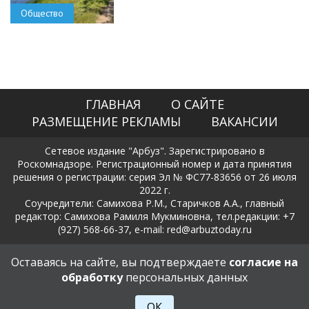
Общество
ГЛАВНАЯ
О САЙТЕ
РАЗМЕЩЕНИЕ РЕКЛАМЫ
ВАКАНСИИ
Сетевое издание "Арбуз". Зарегистрировано в
Роскомнадзоре. Регистрационный номер и дата принятия
решения о регистрации: серия Эл № ФС77-83656 от 26 июля
2022 г.
Соучредители: Самихова Р.М., Старичков А.А., главный
редактор: Самихова Рамиля Мукминовна, тел.редакции: +7
(927) 568-66-37, e-mail: red@arbuztoday.ru
Политика в отношении обработки и защиты персональных
Оставаясь на сайте, вы подтверждаете
согласие на
данных
обработку
персональных данных
18+
ОК