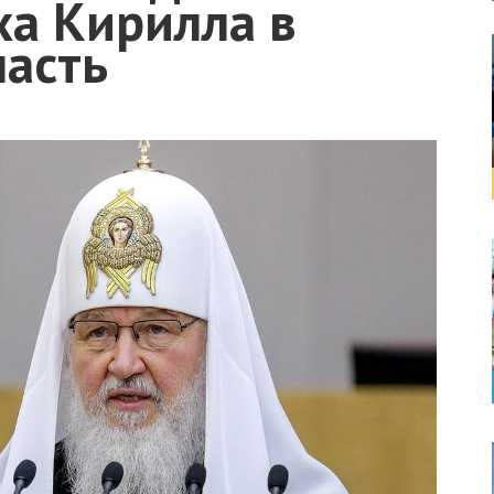
ха Кирилла в
ласть