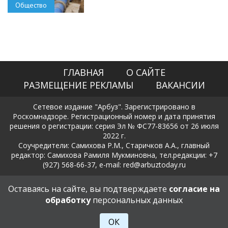
Общество
ГЛАВНАЯ
О САЙТЕ
РАЗМЕЩЕНИЕ РЕКЛАМЫ
ВАКАНСИИ
Сетевое издание "Арбуз". Зарегистрировано в
Роскомнадзоре. Регистрационный номер и дата принятия
решения о регистрации: серия Эл № ФС77-83656 от 26 июля
2022 г.
Соучредители: Самихова Р.М., Старичков А.А., главный
редактор: Самихова Рамиля Мукминовна, тел.редакции: +7
(927) 568-66-37, e-mail: red@arbuztoday.ru
Политика в отношении обработки и защиты персональных
Оставаясь на сайте, вы подтверждаете
согласие на
данных
обработку
персональных данных
18+
ОК