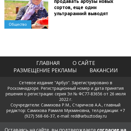
продавать арбузы новых
сортов, еще один
ультраранний выводят
Общество
ГЛАВНАЯ
О САЙТЕ
РАЗМЕЩЕНИЕ РЕКЛАМЫ
ВАКАНСИИ
Сетевое издание "Арбуз". Зарегистрировано в
Роскомнадзоре. Регистрационный номер и дата принятия
решения о регистрации: серия Эл № ФС77-83656 от 26 июля
2022 г.
Соучредители: Самихова Р.М., Старичков А.А., главный
редактор: Самихова Рамиля Мукминовна, тел.редакции: +7
(927) 568-66-37, e-mail: red@arbuztoday.ru
Политика в отношении обработки и защиты персональных
Оставаясь на сайте, вы подтверждаете
согласие на