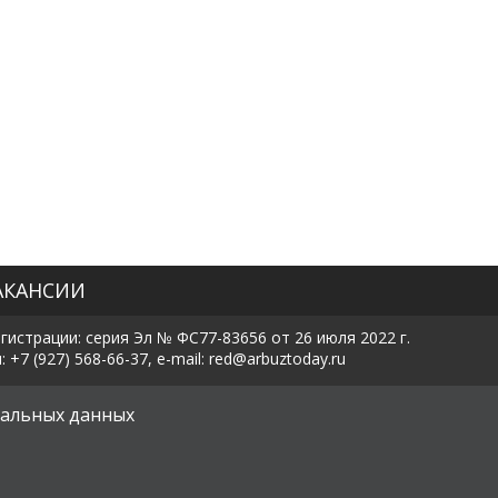
АКАНСИИ
истрации: серия Эл № ФС77-83656 от 26 июля 2022 г.
7 (927) 568-66-37, e-mail: red@arbuztoday.ru
х
альных данных