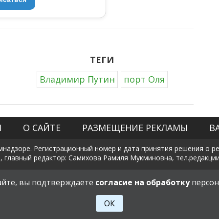
ТЕГИ
Владимир Путин
порт Оля
Я
О САЙТЕ
РАЗМЕЩЕНИЕ РЕКЛАМЫ
В
мнадзоре. Регистрационный номер и дата принятия решения о рег
, главный редактор: Самихова Рамиля Мукминовна, тел.редакции: +
Политика в отношении обработки и защиты персональных данны
сайте, вы подтверждаете
согласие на обработку
персон
18+
ОК