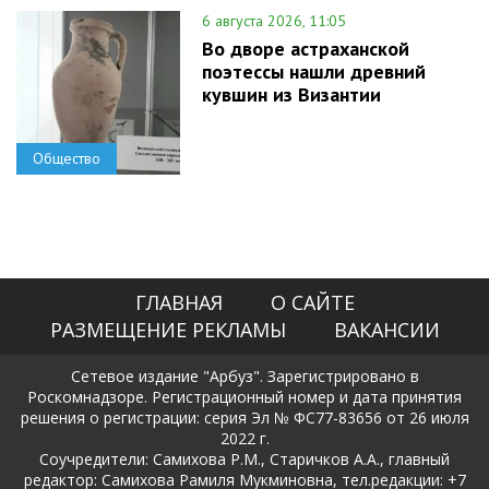
6 августа 2026, 11:05
Во дворе астраханской
поэтессы нашли древний
кувшин из Византии
Общество
ГЛАВНАЯ
О САЙТЕ
РАЗМЕЩЕНИЕ РЕКЛАМЫ
ВАКАНСИИ
Сетевое издание "Арбуз". Зарегистрировано в
Роскомнадзоре. Регистрационный номер и дата принятия
решения о регистрации: серия Эл № ФС77-83656 от 26 июля
2022 г.
Соучредители: Самихова Р.М., Старичков А.А., главный
редактор: Самихова Рамиля Мукминовна, тел.редакции: +7