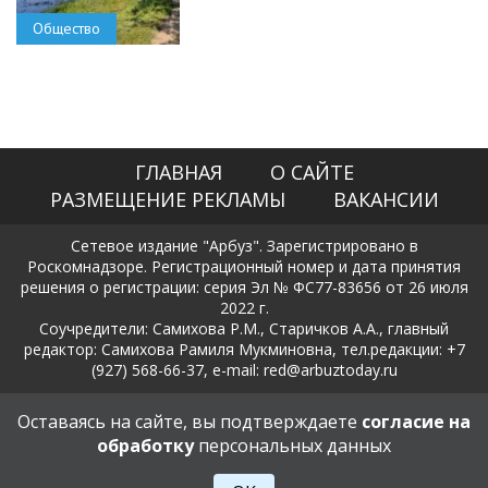
Общество
ГЛАВНАЯ
О САЙТЕ
РАЗМЕЩЕНИЕ РЕКЛАМЫ
ВАКАНСИИ
Сетевое издание "Арбуз". Зарегистрировано в
Роскомнадзоре. Регистрационный номер и дата принятия
решения о регистрации: серия Эл № ФС77-83656 от 26 июля
2022 г.
Соучредители: Самихова Р.М., Старичков А.А., главный
редактор: Самихова Рамиля Мукминовна, тел.редакции: +7
(927) 568-66-37, e-mail: red@arbuztoday.ru
Политика в отношении обработки и защиты персональных
Оставаясь на сайте, вы подтверждаете
согласие на
данных
обработку
персональных данных
18+