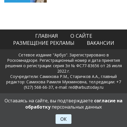
ГЛАВНАЯ
О САЙТЕ
РАЗМЕЩЕНИЕ РЕКЛАМЫ
ВАКАНСИИ
Сетевое издание "Арбуз". Зарегистрировано в
Роскомнадзоре. Регистрационный номер и дата принятия
решения о регистрации: серия Эл № ФС77-83656 от 26 июля
2022 г.
Соучредители: Самихова Р.М., Старичков А.А., главный
редактор: Самихова Рамиля Мукминовна, тел.редакции: +7
(927) 568-66-37, e-mail: red@arbuztoday.ru
Политика в отношении обработки и защиты персональных
Оставаясь на сайте, вы подтверждаете
согласие на
данных
обработку
персональных данных
18+
ОК