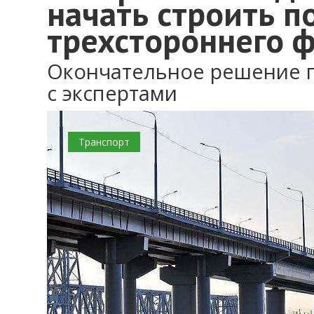
начать строить п
трехстороннего 
Окончательное решение п
с экспертами
0
Транспорт