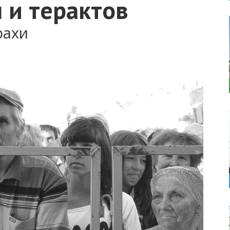
н и терактов
рахи