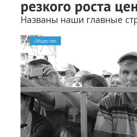
резкого роста це
Названы наши главные ст
Общество