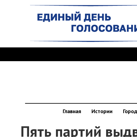
Главная
Истории
Горо
Пять партий выд