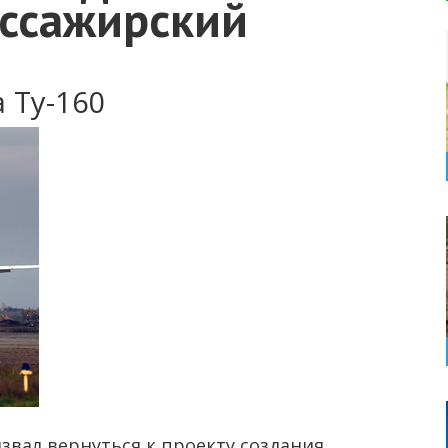
ассажирский
 Ту-160
звал вернуться к проекту создания