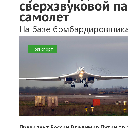
сверхзвуковой п
самолет
На базе бомбардировщика
Транспорт
Президент России Владимир Путин
при