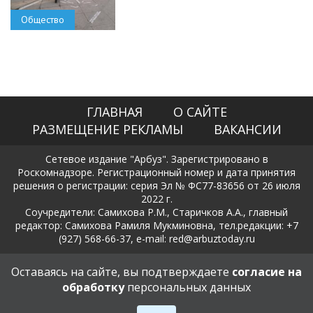
Общество
ГЛАВНАЯ
О САЙТЕ
РАЗМЕЩЕНИЕ РЕКЛАМЫ
ВАКАНСИИ
Сетевое издание "Арбуз". Зарегистрировано в
Роскомнадзоре. Регистрационный номер и дата принятия
решения о регистрации: серия Эл № ФС77-83656 от 26 июля
2022 г.
Соучредители: Самихова Р.М., Старичков А.А., главный
редактор: Самихова Рамиля Мукминовна, тел.редакции: +7
(927) 568-66-37, e-mail: red@arbuztoday.ru
Политика в отношении обработки и защиты персональных
Оставаясь на сайте, вы подтверждаете
согласие на
данных
обработку
персональных данных
18+