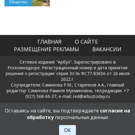
Общество
ГЛАВНАЯ
О САЙТЕ
РАЗМЕЩЕНИЕ РЕКЛАМЫ
ВАКАНСИИ
Сетевое издание "Арбуз". Зарегистрировано в
Роскомнадзоре. Регистрационный номер и дата принятия
решения о регистрации: серия Эл № ФС77-83656 от 26 июля
2022 г.
Соучредители: Самихова Р.М., Старичков А.А., главный
редактор: Самихова Рамиля Мукминовна, тел.редакции: +7
(927) 568-66-37, e-mail: red@arbuztoday.ru
Политика в отношении обработки и защиты персональных
Оставаясь на сайте, вы подтверждаете
согласие на
данных
обработку
персональных данных
18+
ОК