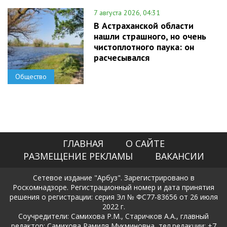
7 августа 2026, 04:31
В Астраханской области
нашли страшного, но очень
чистоплотного паука: он
расчесывался
Общество
ГЛАВНАЯ
О САЙТЕ
РАЗМЕЩЕНИЕ РЕКЛАМЫ
ВАКАНСИИ
Сетевое издание "Арбуз". Зарегистрировано в
Роскомнадзоре. Регистрационный номер и дата принятия
решения о регистрации: серия Эл № ФС77-83656 от 26 июля
2022 г.
Соучредители: Самихова Р.М., Старичков А.А., главный
редактор: Самихова Рамиля Мукминовна, тел.редакции: +7