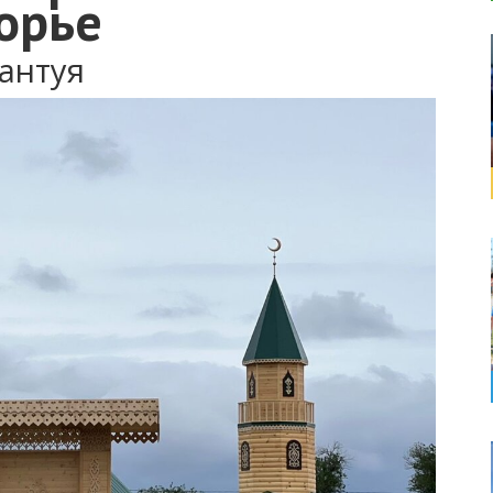
орье
антуя