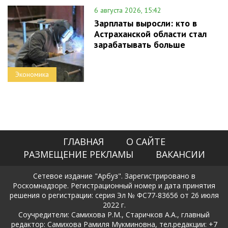
6 августа 2026, 15:42
Зарплаты выросли: кто в
Астраханской области стал
зарабатывать больше
Экономика
ГЛАВНАЯ
О САЙТЕ
РАЗМЕЩЕНИЕ РЕКЛАМЫ
ВАКАНСИИ
Сетевое издание "Арбуз". Зарегистрировано в
Роскомнадзоре. Регистрационный номер и дата принятия
решения о регистрации: серия Эл № ФС77-83656 от 26 июля
2022 г.
Соучредители: Самихова Р.М., Старичков А.А., главный
редактор: Самихова Рамиля Мукминовна, тел.редакции: +7