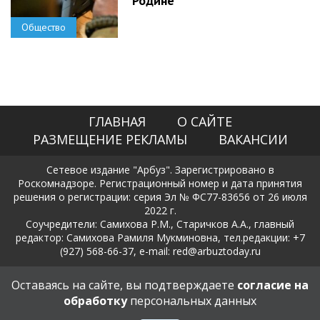
Родине
Общество
ГЛАВНАЯ
О САЙТЕ
РАЗМЕЩЕНИЕ РЕКЛАМЫ
ВАКАНСИИ
Сетевое издание "Арбуз". Зарегистрировано в
Роскомнадзоре. Регистрационный номер и дата принятия
решения о регистрации: серия Эл № ФС77-83656 от 26 июля
2022 г.
Соучредители: Самихова Р.М., Старичков А.А., главный
редактор: Самихова Рамиля Мукминовна, тел.редакции: +7
(927) 568-66-37, e-mail: red@arbuztoday.ru
Политика в отношении обработки и защиты персональных
Оставаясь на сайте, вы подтверждаете
согласие на
данных
обработку
персональных данных
18+