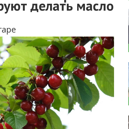
руют делать масло
гаре